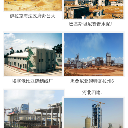
伊拉克海法政府办公大
巴基斯坦尼赞普水泥厂
埃塞俄比亚缝纫线厂
坦桑尼亚姆特瓦拉州6
河北四建: