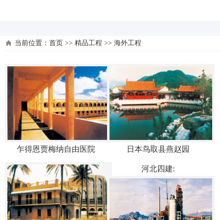
河北四建
当前位置：
首页
>>
精品工程
>>
海外工程
乍得恩贾梅纳自由医院
日本鸟取县燕赵园
河北四建: