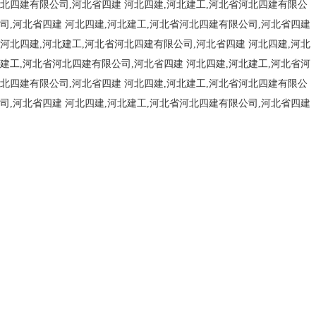
北四建有限公司,河北省四建
河北四建,河北建工,河北省河北四建有限公
司,河北省四建
河北四建,河北建工,河北省河北四建有限公司,河北省四建
河北四建,河北建工,河北省河北四建有限公司,河北省四建
河北四建,河北
建工,河北省河北四建有限公司,河北省四建
河北四建,河北建工,河北省河
北四建有限公司,河北省四建
河北四建,河北建工,河北省河北四建有限公
司,河北省四建
河北四建,河北建工,河北省河北四建有限公司,河北省四建