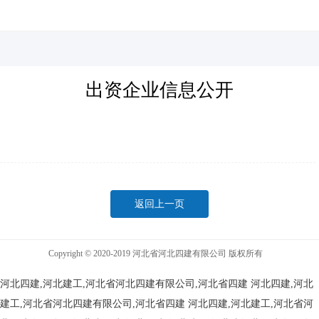
河北四建
出资企业信息公开
返回上一页
Copyright © 2020-2019 河北省河北四建有限公司 版权所有
河北四建,河北建工,河北省河北四建有限公司,河北省四建
河北四建,河北
建工,河北省河北四建有限公司,河北省四建
河北四建,河北建工,河北省河