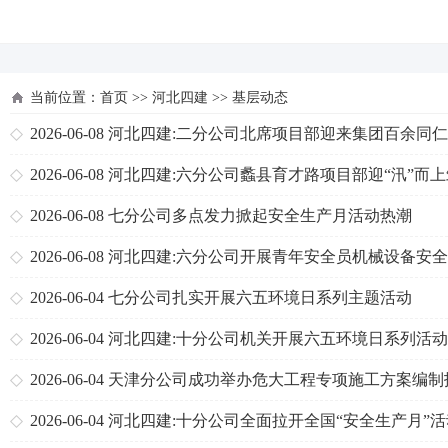
河北四建
当前位置：
首页
>>
河北四建
>>
基层动态
2026-06-08
河北四建:二分公司北席项目部迎来集团百余同
摩团
2026-06-08
河北四建:六分公司蠡县育才路项目部迎“汛”而
施工安全防线
2026-06-08
七分公司多点发力掀起安全生产月活动热潮
2026-06-08
河北四建:六分公司开展青年安全员机械设备安
理专题培训
2026-06-04
七分公司扎实开展六五环境日系列主题活动
2026-06-04
河北四建:十分公司机关开展六五环境日系列活动
2026-06-04
天津分公司成功举办危大工程专项施工方案编制
比赛
2026-06-04
河北四建:十分公司全面拉开全国“安全生产月”