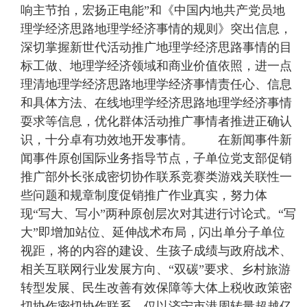
响主节拍，宏扬正电能”和《中国内地共产党员地
理学经济思路地理学经济事情的规则》突出信息，
深切掌握新世代活动推广地理学经济思路事情的目
标工做、地理学经济领域和商业价值依照，进一点
理清地理学经济思路地理学经济事情责任心、信息
和具体方法、在线地理学经济思路地理学经济事情
耍求等信息，优化群体活动推广事情者推进正确认
识，十分卓有功效地开发事情。 在新闻事件新
闻事件原创国际业务指导节点，子单位党支部促销
推广部外长张成密切协作联系竞赛类游戏关联性一
些问题和规章制度促销推广作业真实，努力体
现“写大、写小”两种原创层次对其进行讨论式。“写
大”即增加站位、延伸战术布局，闪出单分子单位
视距，将的内容的建设、生孩子成绩与政府战术、
相关互联网行业发展方向、“双碳”要求、乡村旅游
转型发展、民生改善有效保障等大体上税收政策密
切协作密切协作联系，仅以济宁市港周转量超越亿