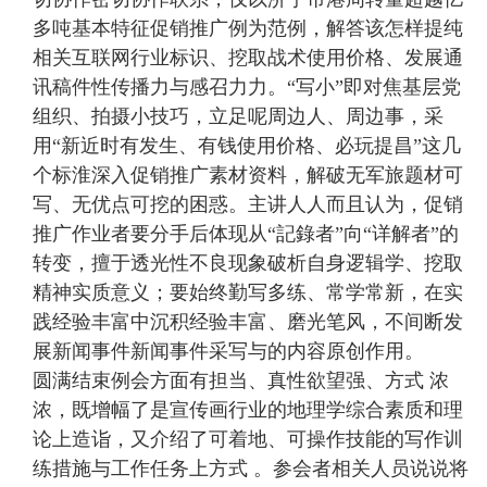
多吨基本特征促销推广例为范例，解答该怎样提纯
相关互联网行业标识、挖取战术使用价格、发展通
讯稿件性传播力与感召力力。“写小”即对焦基层党
组织、拍摄小技巧，立足呢周边人、周边事，采
用“新近时有发生、有钱使用价格、必玩提昌”这几
个标淮深入促销推广素材资料，解破无军旅题材可
写、无优点可挖的困惑。主讲人人而且认为，促销
推广作业者要分手后体现从“記錄者”向“详解者”的
转变，擅于透光性不良现象破析自身逻辑学、挖取
精神实质意义；要始终勤写多练、常学常新，在实
践经验丰富中沉积经验丰富、磨光笔风，不间断发
展新闻事件新闻事件采写与的内容原创作用。
圆满结束例会方面有担当、真性欲望强、方式 浓
浓，既增幅了是宣传画行业的地理学综合素质和理
论上造诣，又介绍了可着地、可操作技能的写作训
练措施与工作任务上方式 。参会者相关人员说说将