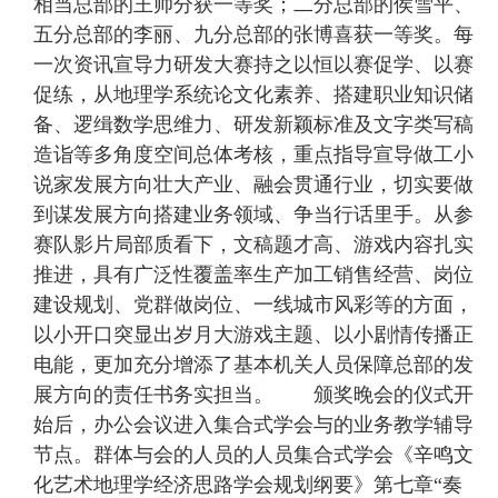
相当总部的王帅分获一等奖；二分总部的侯雪平、
五分总部的李丽、九分总部的张博喜获一等奖。每
一次资讯宣导力研发大赛持之以恒以赛促学、以赛
促练，从地理学系统论文化素养、搭建职业知识储
备、逻缉数学思维力、研发新颖标准及文字类写稿
造诣等多角度空间总体考核，重点指导宣导做工小
说家发展方向壮大产业、融会贯通行业，切实要做
到谋发展方向搭建业务领域、争当行话里手。从参
赛队影片局部质看下，文稿题才高、游戏内容扎实
推进，具有广泛性覆盖率生产加工销售经营、岗位
建设规划、党群做岗位、一线城市风彩等的方面，
以小开口突显出岁月大游戏主题、以小剧情传播正
电能，更加充分增添了基本机关人员保障总部的发
展方向的责任书务实担当。 颁奖晚会的仪式开
始后，办公会议进入集合式学会与的业务教学辅导
节点。群体与会的人员的人员集合式学会《辛鸣文
化艺术地理学经济思路学会规划纲要》第七章“奏